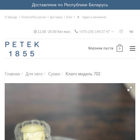
Доставляем по Республике Беларусь
О бренде
Оплата/Рассрочка
Доставка
Блог
Адреса магазинов
11.00 -20.00 Без вых.
+375 (29) 149 27 47
Корзина пуста
Tog
0
nav
Главная
Для него
Сумки
Клатч модель 702