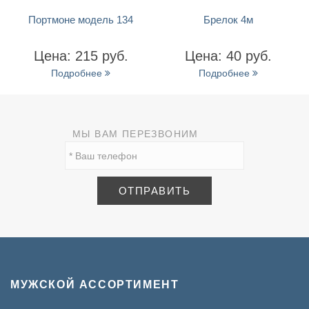
ПРОСМОТР
БЫСТРЫЙ ПРОСМОТР
БЫСТРЫЙ ПР
одель 134
Брелок 4м
Визитница мод
15 руб.
Цена: 40 руб.
Цена: 
235 руб.
бнее
Подробнее
Подробн
МЫ ВАМ ПЕРЕЗВОНИМ
МУЖСКОЙ АССОРТИМЕНТ