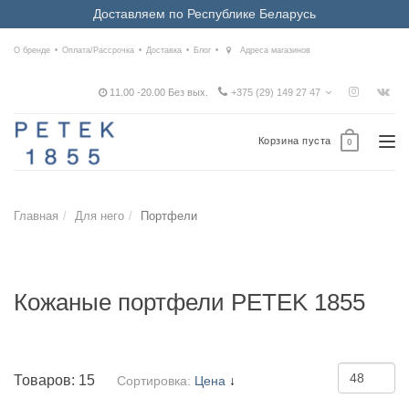
Доставляем по Республике Беларусь
О бренде
Оплата/Рассрочка
Доставка
Блог
Адреса магазинов
11.00 -20.00 Без вых.
+375 (29) 149 27 47
Корзина пуста
Tog
0
nav
Главная
Для него
Портфели
Кожаные портфели PETEK 1855
Товаров:
15
Сортировка:
Цена